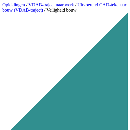
Opleidingen
/
VDAB-traject naar werk
/
Uitvoerend CAD-tekenaar
bouw (VDAB-traject)
/
Veiligheid bouw